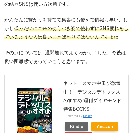
の結局SNSは使い方次第です。
かんたんに繋がりを持てて集客にも使えて情報も早い、し
かし
僕みたいに本来の使うべき姿で使わずにSNS疲れをし
ているような人は良いことばかりではないんですよね
。
その点については1週間離れてよくわかりました、今後は
良い距離感で使っていこうと思います。
ネット・スマホ中毒が急増
中！ デジタルデトックス
のすすめ 週刊ダイヤモンド
特集BOOKS
created by
Rinker
Kindle
Amazon